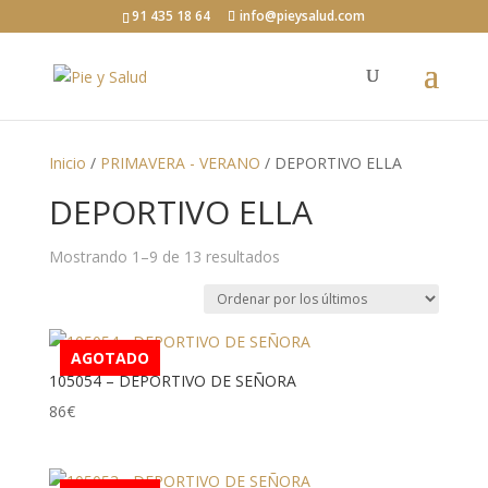
91 435 18 64
info@pieysalud.com
Inicio
/
PRIMAVERA - VERANO
/ DEPORTIVO ELLA
DEPORTIVO ELLA
Ordenado
Mostrando 1–9 de 13 resultados
por
los
últimos
AGOTADO
105054 – DEPORTIVO DE SEÑORA
86
€