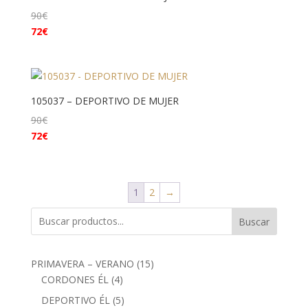
90
€
72
€
105037 – DEPORTIVO DE MUJER
90
€
72
€
1
2
→
Buscar
15
PRIMAVERA – VERANO
15
4
productos
CORDONES ÉL
4
productos
5
DEPORTIVO ÉL
5