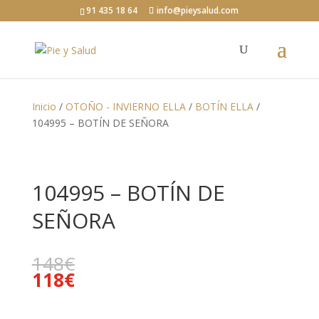
91 435 18 64
info@pieysalud.com
Inicio
/
OTOÑO - INVIERNO ELLA
/
BOTÍN ELLA
/
104995 – BOTÍN DE SEÑORA
104995 – BOTÍN DE
SEÑORA
148
€
118
€