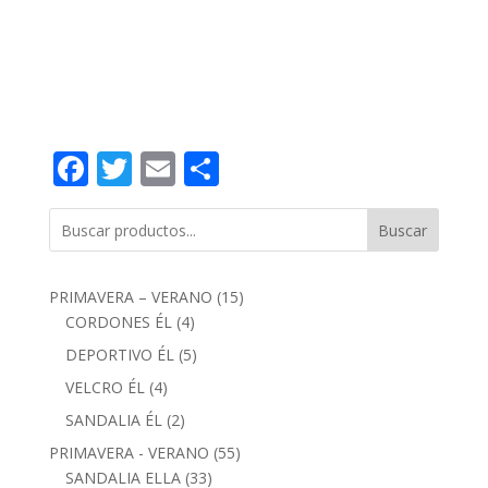
Facebook
Twitter
Email
Compartir
Buscar
15
PRIMAVERA – VERANO
15
4
productos
CORDONES ÉL
4
productos
5
DEPORTIVO ÉL
5
productos
4
VELCRO ÉL
4
productos
2
SANDALIA ÉL
2
productos
55
PRIMAVERA - VERANO
55
33
productos
SANDALIA ELLA
33