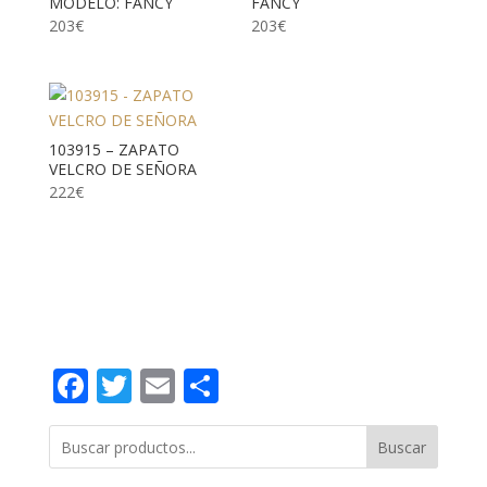
MODELO: FANCY
FANCY
203
€
203
€
103915 – ZAPATO
VELCRO DE SEÑORA
222
€
Facebook
Twitter
Email
Compartir
Buscar