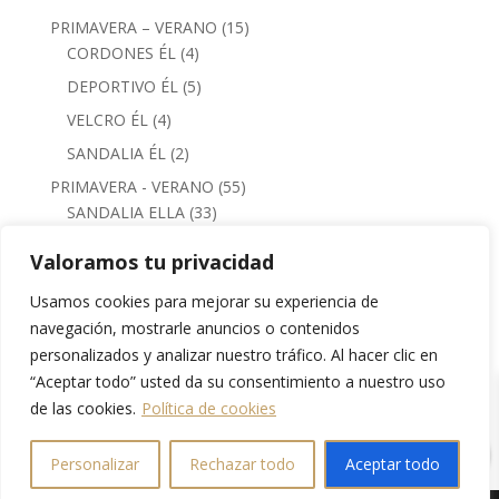
15
PRIMAVERA – VERANO
15
4
productos
CORDONES ÉL
4
productos
5
DEPORTIVO ÉL
5
productos
4
VELCRO ÉL
4
productos
2
SANDALIA ÉL
2
productos
55
PRIMAVERA - VERANO
55
33
productos
SANDALIA ELLA
33
productos
6
CORDONES ELLA
6
Valoramos tu privacidad
productos
13
DEPORTIVO ELLA
13
Usamos cookies para mejorar su experiencia de
productos
2
MERCEDITAS ELLA
2
navegación, mostrarle anuncios o contenidos
productos
1
VELCRO ELLA
1
personalizados y analizar nuestro tráfico. Al hacer clic en
producto
15
PODARTIS ÉL / PIÉ DIABÉTICO
15
“Aceptar todo” usted da su consentimiento a nuestro uso
productos
de las cookies.
Política de cookies
12
PODARTIS ELLA / PIÉ DIABÉTICO
12
0
productos
Personalizar
Rechazar todo
Aceptar todo