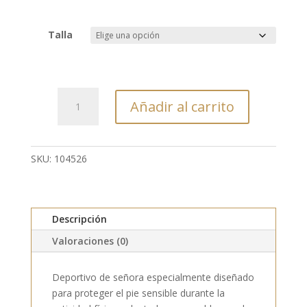
Talla
104526
Añadir al carrito
-
DEPORTIVO
CON
CIERRE
SKU:
104526
DE
DOBLE
VELCRO
Descripción
cantidad
Valoraciones (0)
Deportivo de señora especialmente diseñado
para proteger el pie sensible durante la