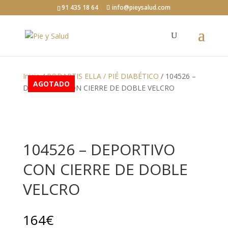
91 435 18 64
info@pieysalud.com
Inicio
/
PODARTIS ELLA / PIÉ DIABÉTICO
/ 104526 –
AGOTADO
DEPORTIVO CON CIERRE DE DOBLE VELCRO
104526 – DEPORTIVO
CON CIERRE DE DOBLE
VELCRO
164
€