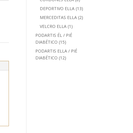
productos
13
DEPORTIVO ELLA
13
productos
2
MERCEDITAS ELLA
2
productos
1
VELCRO ELLA
1
producto
PODARTIS ÉL / PIÉ
15
DIABÉTICO
15
productos
PODARTIS ELLA / PIÉ
12
DIABÉTICO
12
productos