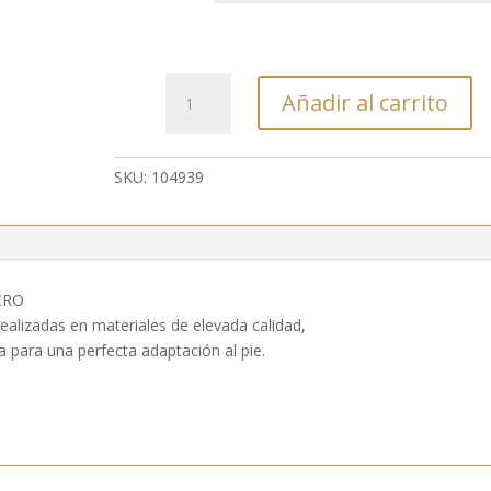
104939
Añadir al carrito
-
SANDALIA
CON
SKU:
104939
TIRAS
CRUZADAS
DE
VELCRO
cantidad
CRO
ealizadas en materiales de elevada calidad,
 para una perfecta adaptación al pie.