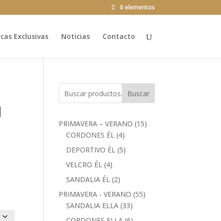
0 elementos
as Exclusivas
Noticias
Contacto
Buscar
N
15
PRIMAVERA – VERANO
15
4
productos
CORDONES ÉL
4
productos
5
DEPORTIVO ÉL
5
productos
4
VELCRO ÉL
4
productos
2
SANDALIA ÉL
2
productos
55
PRIMAVERA - VERANO
55
33
productos
SANDALIA ELLA
33
productos
6
CORDONES ELLA
6