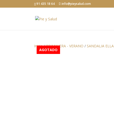
91 435 18 64
info@pieysalud.com
Inicio
/
PRIMAVERA - VERANO
/
SANDALIA ELLA
AGOTADO