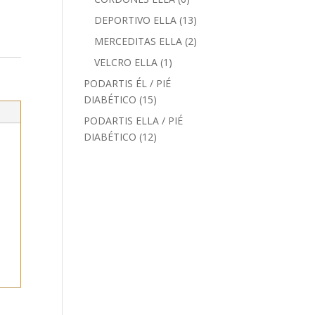
productos
13
DEPORTIVO ELLA
13
productos
2
MERCEDITAS ELLA
2
productos
1
VELCRO ELLA
1
producto
PODARTIS ÉL / PIÉ
15
DIABÉTICO
15
productos
PODARTIS ELLA / PIÉ
12
DIABÉTICO
12
productos