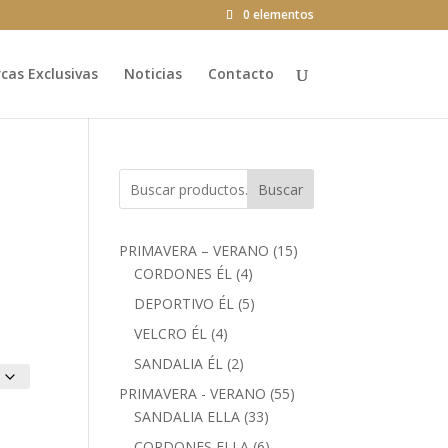
0 elementos
as Exclusivas
Noticias
Contacto
Buscar
15
PRIMAVERA – VERANO
15
4
productos
CORDONES ÉL
4
productos
5
DEPORTIVO ÉL
5
productos
4
VELCRO ÉL
4
productos
2
SANDALIA ÉL
2
productos
55
PRIMAVERA - VERANO
55
33
productos
SANDALIA ELLA
33
productos
6
CORDONES ELLA
6