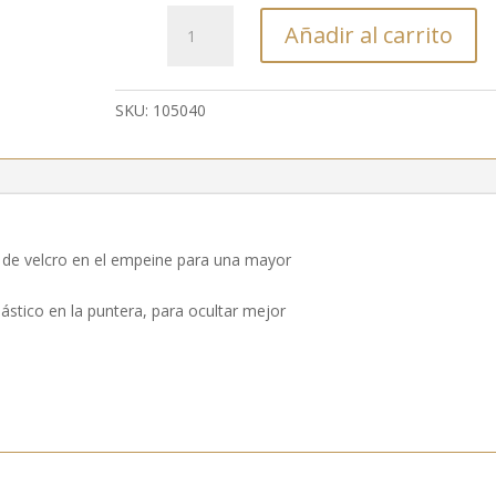
105040
Añadir al carrito
-
SANDALIA
DE
SKU:
105040
SEÑORA
cantidad
re de velcro en el empeine para una mayor
lástico en la puntera, para ocultar mejor