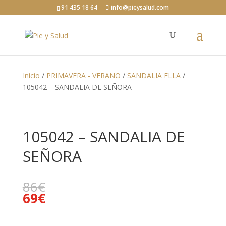
91 435 18 64
info@pieysalud.com
Inicio
/
PRIMAVERA - VERANO
/
SANDALIA ELLA
/
105042 – SANDALIA DE SEÑORA
105042 – SANDALIA DE
SEÑORA
86
€
69
€