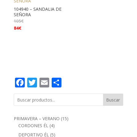
104940 – SANDALIA DE
SEÑORA
105
€
84
€
Facebook
Twitter
Email
Compartir
Buscar
15
PRIMAVERA – VERANO
15
4
productos
CORDONES ÉL
4
productos
5
DEPORTIVO ÉL
5