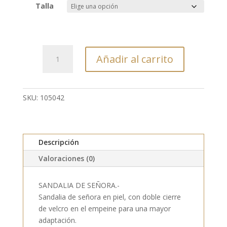
Talla
105042
Añadir al carrito
-
SANDALIA
DE
SEÑORA
SKU:
105042
cantidad
Descripción
Valoraciones (0)
SANDALIA DE SEÑORA.-
Sandalia de señora en piel, con doble cierre
de velcro en el empeine para una mayor
adaptación.