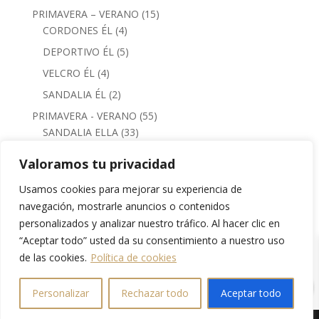
15
PRIMAVERA – VERANO
15
4
productos
CORDONES ÉL
4
productos
5
DEPORTIVO ÉL
5
productos
4
VELCRO ÉL
4
productos
2
SANDALIA ÉL
2
productos
55
PRIMAVERA - VERANO
55
33
productos
SANDALIA ELLA
33
productos
6
CORDONES ELLA
6
Valoramos tu privacidad
productos
13
DEPORTIVO ELLA
13
Usamos cookies para mejorar su experiencia de
productos
2
MERCEDITAS ELLA
2
navegación, mostrarle anuncios o contenidos
productos
1
VELCRO ELLA
1
personalizados y analizar nuestro tráfico. Al hacer clic en
producto
15
PODARTIS ÉL / PIÉ DIABÉTICO
15
“Aceptar todo” usted da su consentimiento a nuestro uso
productos
de las cookies.
Política de cookies
12
PODARTIS ELLA / PIÉ DIABÉTICO
12
0
productos
Personalizar
Rechazar todo
Aceptar todo