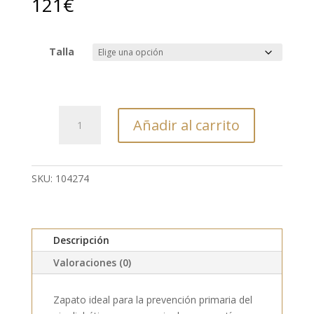
121
€
Talla
104274
Añadir al carrito
-
SANDALIA
-
COLOR:
SKU:
104274
MARRON
-
MODELO:
Descripción
RAFFAELLO
cantidad
Valoraciones (0)
Zapato ideal para la prevención primaria del