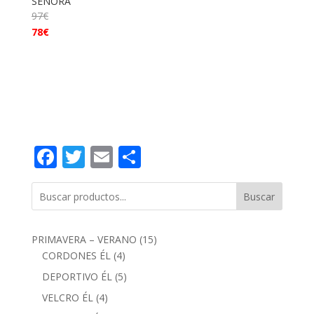
SEÑORA
97
€
78
€
Facebook
Twitter
Email
Compartir
Buscar
15
PRIMAVERA – VERANO
15
4
productos
CORDONES ÉL
4
productos
5
DEPORTIVO ÉL
5
productos
4
VELCRO ÉL
4
productos