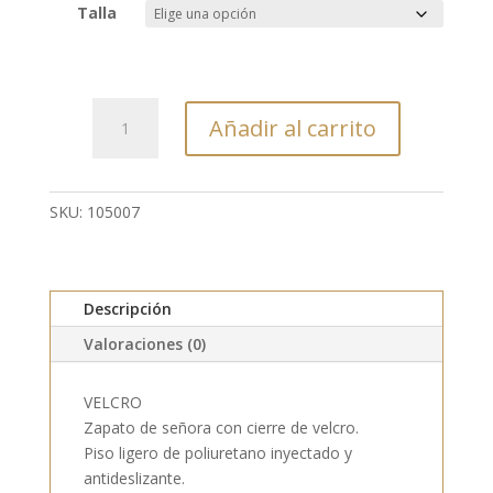
Talla
105007
Añadir al carrito
-
VELCRO
SEÑORA
cantidad
SKU:
105007
Descripción
Valoraciones (0)
VELCRO
Zapato de señora con cierre de velcro.
Piso ligero de poliuretano inyectado y
antideslizante.