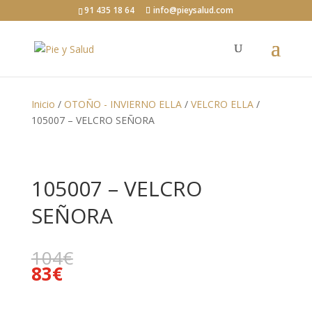
91 435 18 64
info@pieysalud.com
Inicio
/
OTOÑO - INVIERNO ELLA
/
VELCRO ELLA
/
105007 – VELCRO SEÑORA
105007 – VELCRO
SEÑORA
104
€
83
€